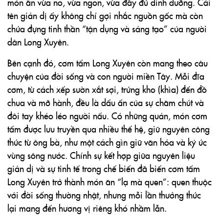
món ăn vừa no, vừa ngon, vừa đầy đủ dinh dưỡng. Cái
tên giản dị ấy không chỉ gợi nhắc nguồn gốc mà còn
chứa đựng tinh thần “tận dụng và sáng tạo” của người
dân Long Xuyên.
Bên cạnh đó, cơm tấm Long Xuyên còn mang theo câu
chuyện của đời sống và con người miền Tây. Mỗi đĩa
cơm, từ cách xếp sườn xắt sợi, trứng kho (khìa) đến đồ
chua và mỡ hành, đều là dấu ấn của sự chăm chút và
đôi tay khéo léo người nấu. Có những quán, món cơm
tấm được lưu truyền qua nhiều thế hệ, giữ nguyên công
thức từ ông bà, như một cách gìn giữ văn hóa và ký ức
vùng sông nước. Chính sự kết hợp giữa nguyên liệu
giản dị và sự tinh tế trong chế biến đã biến cơm tấm
Long Xuyên trở thành món ăn “lạ mà quen”: quen thuộc
với đời sống thường nhật, nhưng mỗi lần thưởng thức
lại mang đến hương vị riêng khó nhầm lẫn.