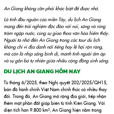
An Giang không cần phải khác biệt để được nhớ.
Là tỉnh đầu nguồn của miền Tây, du lịch An Giang
mang đến trải nghiệm độc đáo với núi, sông và rừng
tràm ngập nước, cùng sự giao thoa văn hóa hiếm thấy.
Người ta nhớ đến An Giang trong các tour du lịch
không chỉ vì địa danh nổi tiếng hay lễ hội rộn ràng,
mà còn là nhịp sống bình dị, mảnh tình người ấm áp
và sự gắn bó tự nhiên giữa nhiều cộng đồng sinh sống.
DU LỊCH AN GIANG HÔM NAY
Từ tháng 6/2025, theo
Nghị quyết 202/2025/QH15
,
bản đồ hành chính Việt Nam chính thức có nhiều thay
đổi. Trong đó, An Giang mở rộng địa giới, tiếp nhận
thêm một phần đất giáp biên từ tỉnh Kiên Giang. Với
diện tích hơn 9.800 km², An Giang hiện nằm trong