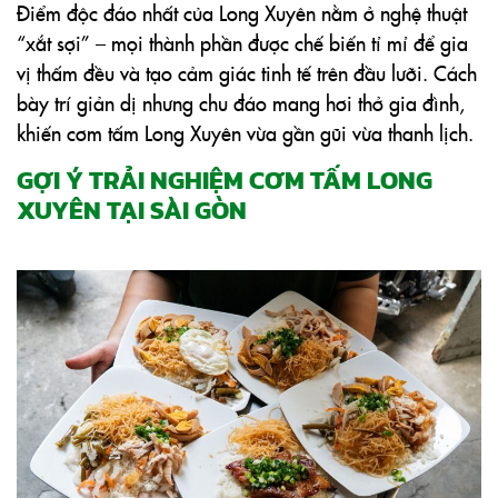
Điểm độc đáo nhất của Long Xuyên nằm ở nghệ thuật
“xắt sợi” – mọi thành phần được chế biến tỉ mỉ để gia
vị thấm đều và tạo cảm giác tinh tế trên đầu lưỡi. Cách
bày trí giản dị nhưng chu đáo mang hơi thở gia đình,
khiến cơm tấm Long Xuyên vừa gần gũi vừa thanh lịch.
GỢI Ý TRẢI NGHIỆM CƠM TẤM LONG
XUYÊN TẠI SÀI GÒN