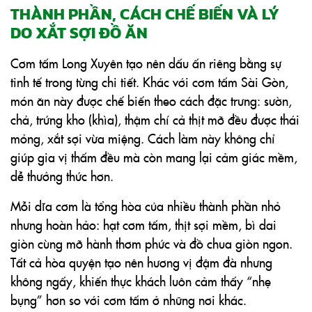
THÀNH PHẦN, CÁCH CHẾ BIẾN VÀ LÝ
DO XẮT SỢI ĐỒ ĂN
Cơm tấm Long Xuyên tạo nên dấu ấn riêng bằng sự
tinh tế trong từng chi tiết. Khác với cơm tấm Sài Gòn,
món ăn này được chế biến theo cách đặc trưng: sườn,
chả, trứng kho (khìa), thậm chí cả thịt mỡ đều được thái
mỏng, xắt sợi vừa miệng. Cách làm này không chỉ
giúp gia vị thấm đều mà còn mang lại cảm giác mềm,
dễ thưởng thức hơn.
Mỗi dĩa cơm là tổng hòa của nhiều thành phần nhỏ
nhưng hoàn hảo: hạt cơm tấm, thịt sợi mềm, bì dai
giòn cùng mỡ hành thơm phức và đồ chua giòn ngon.
Tất cả hòa quyện tạo nên hương vị đậm đà nhưng
không ngấy, khiến thực khách luôn cảm thấy “nhẹ
bụng” hơn so với cơm tấm ở những nơi khác.