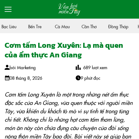
c Liêu
Bến Tre
Cà Mau
Cần Thơ
Đồng Tháp
Hậu
Cơm tấm Long Xuyên: Lạ mà quen
của ẩm thực An Giang
bởi
Marketing
689
lượt xem
08 tháng 8, 2026
9 phút đọc
Cơm tấm Long Xuyên là một trong những nét ẩm thực
đặc sắc của An Giang, vừa quen thuộc với người miền
Tây, vừa khiến du khách tò mò vì sự tinh tế trong từng
chi tiết. Không chỉ là những hạt cơm tấm thơm lừng,
món ăn này còn chứa đựng câu chuyện của đời sống
nông thôn miền Tây bao đời. Bài viết này sẽ giúp bạn