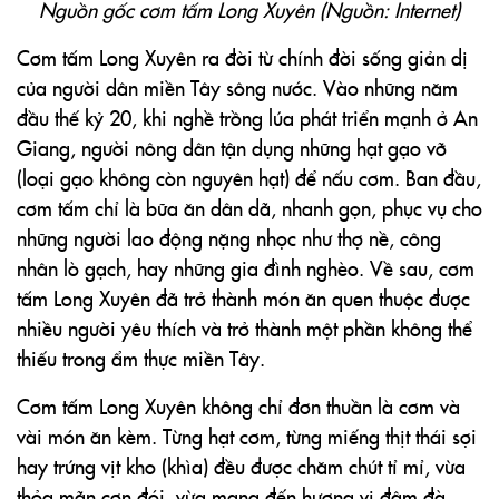
Nguồn gốc cơm tấm Long Xuyên (Nguồn: Internet)
Cơm tấm Long Xuyên ra đời từ chính đời sống giản dị
của người dân miền Tây sông nước. Vào những năm
đầu thế kỷ 20, khi nghề trồng lúa phát triển mạnh ở
An
Giang
, người nông dân tận dụng những hạt gạo vỡ
(loại gạo không còn nguyên hạt) để nấu cơm. Ban đầu,
cơm tấm chỉ là bữa ăn dân dã, nhanh gọn, phục vụ cho
những người lao động nặng nhọc như thợ nề, công
nhân lò gạch, hay những gia đình nghèo. Về sau, cơm
tấm Long Xuyên đã trở thành món ăn quen thuộc được
nhiều người yêu thích và trở thành một phần không thể
thiếu trong ẩm thực miền Tây.
Cơm tấm Long Xuyên không chỉ đơn thuần là cơm và
vài món ăn kèm. Từng hạt cơm, từng miếng thịt thái sợi
hay trứng vịt kho (khìa) đều được chăm chút tỉ mỉ, vừa
thỏa mãn cơn đói, vừa mang đến hương vị đậm đà,