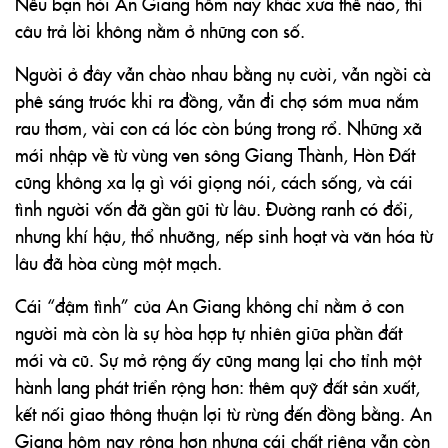
Nếu bạn hỏi An Giang hôm nay khác xưa thế nào, thì
câu trả lời không nằm ở những con số.
Người ở đây vẫn chào nhau bằng nụ cười, vẫn ngồi cà
phê sáng trước khi ra đồng, vẫn đi chợ sớm mua nắm
rau thơm, vài con cá lóc còn búng trong rổ. Những xã
mới nhập về từ vùng ven sông Giang Thành, Hòn Đất
cũng không xa lạ gì với giọng nói, cách sống, và cái
tình người vốn đã gần gũi từ lâu. Đường ranh có đổi,
nhưng khí hậu, thổ nhưỡng, nếp sinh hoạt và văn hóa từ
lâu đã hòa cùng một mạch.
Cái “đậm tình” của An Giang không chỉ nằm ở con
người mà còn là sự hòa hợp tự nhiên giữa phần đất
mới và cũ. Sự mở rộng ấy cũng mang lại cho tỉnh một
hành lang phát triển rộng hơn: thêm quỹ đất sản xuất,
kết nối giao thông thuận lợi từ rừng đến đồng bằng. An
Giang hôm nay rộng hơn nhưng cái chất riêng vẫn còn