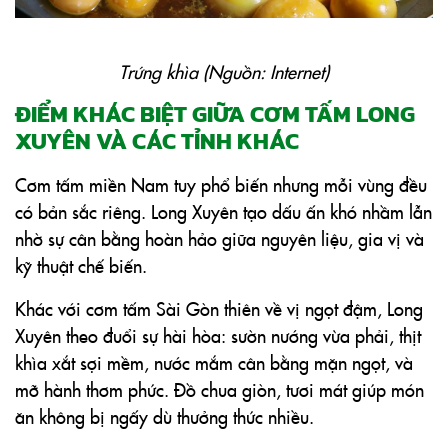
Trứng khìa (Nguồn: Internet)
ĐIỂM KHÁC BIỆT GIỮA CƠM TẤM LONG
XUYÊN VÀ CÁC TỈNH KHÁC
Cơm tấm miền Nam tuy phổ biến nhưng mỗi vùng đều
có bản sắc riêng. Long Xuyên tạo dấu ấn khó nhầm lẫn
nhờ sự cân bằng hoàn hảo giữa nguyên liệu, gia vị và
kỹ thuật chế biến.
Khác với cơm tấm Sài Gòn thiên về vị ngọt đậm, Long
Xuyên theo đuổi sự hài hòa: sườn nướng vừa phải, thịt
khìa xắt sợi mềm, nước mắm cân bằng mặn ngọt, và
mỡ hành thơm phức. Đồ chua giòn, tươi mát giúp món
ăn không bị ngấy dù thưởng thức nhiều.