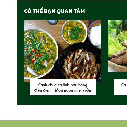
CÓ THỂ BẠN QUAN TÂM
Canh chua cá linh nấu bông
Cá 
điên điển – Món ngon miệt vườn