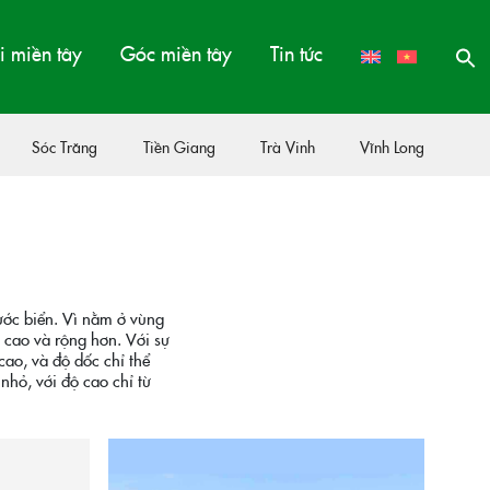
 miền tây
Góc miền tây
Tin tức
Sóc Trăng
Tiền Giang
Trà Vinh
Vĩnh Long
ước biển. Vì nằm ở vùng
 cao và rộng hơn. Với sự
cao, và độ dốc chỉ thể
nhỏ, với độ cao chỉ từ