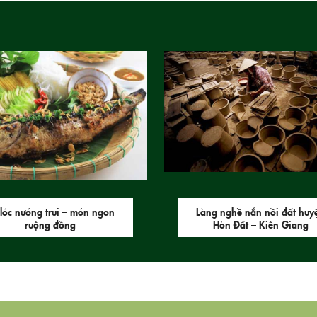
lóc nướng trui – món ngon
Làng nghề nắn nồi đất huy
ruộng đồng
Hòn Đất – Kiên Giang