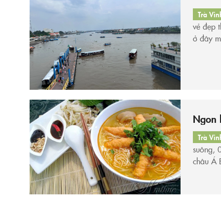
Trà Vin
vẻ đẹp t
ở đây mà
quều qu
Ngon l
Trà Vin
suông, 0
châu Á 
Suông c