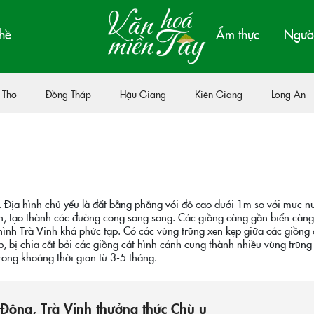
hề
Ẩm thực
Người
 Thơ
Đồng Tháp
Hậu Giang
Kiên Giang
Long An
. Địa hình chủ yếu là đất bằng phẳng với độ cao dưới 1m so với mực n
ển, tạo thành các đường cong song song. Các giồng càng gần biển càng
 hình Trà Vinh khá phức tạp. Có các vùng trũng xen kẹp giữa các giồng 
p, bị chia cắt bởi các giồng cát hình cánh cung thành nhiều vùng trũng 
ong khoảng thời gian từ 3-5 tháng.
Động, Trà Vinh thưởng thức Chù ụ