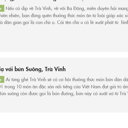
Nếu có dịp về Trà Vinh, về với Ba Động, miền duyên hải man
h
hiên nhiên, bạn đừng quên thưởng thức món ăn từ loài giáp xác s
 dân gian gọi là con chù ụ. Cái tên chù u có lẽ xuất phát từ hì
ào,...
ạ với bún Suông, Trà Vinh
Ai từng ghé Trà Vinh sẽ có cơ hội thường thức món bún dân d
h
1 trong 10 món ăn đặc sản nổi tiếng của Việt Nam đạt giá trị ẩm
Bún suông còn được gọi là bún đuông, bún này có xuất xứ từ Trà 
ũng như...