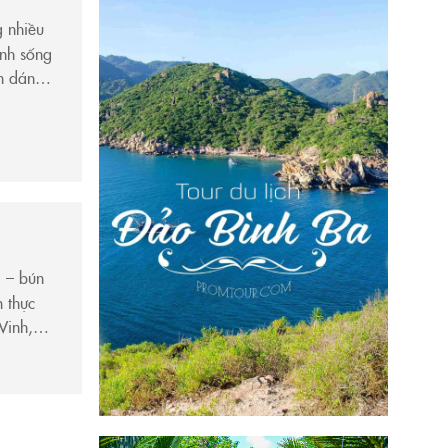
g nhiều
inh sống
nh dáng
ã – bún
 thực
Vinh,