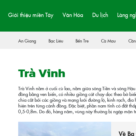
Giới thiệu miền Tây
Văn Hóa
Du lịch
Làng ng
An Giang
Bạc Liêu
Bến Tre
Cà Mau
Cần
Trà Vinh
Trà Vinh nằm ở cuối cù lao, nằm giữa sông Tiền và sông Hậu
đồng bằng ven biển, có nhiều giồng cát chạy dọc theo bờ bi
chia cắt bởi các giồng và mạng lưới đường lộ, kinh rạch, địa
hiện trên từng cánh đồng. Đặc biệt, phần nam tỉnh có đất thấ
0,5-0,8m. Do đó, hàng năm, vùng này thường bị ngập mặn tr
Về Ba 