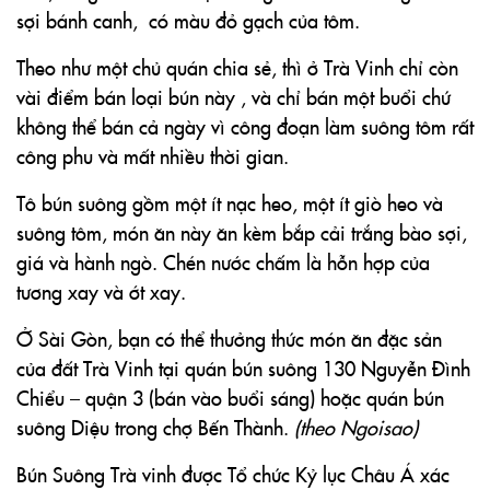
sợi bánh canh, có màu đỏ gạch của tôm.
Theo như một chủ quán chia sẻ, thì ở Trà Vinh chỉ còn
vài điểm bán loại bún này , và chỉ bán một buổi chứ
không thể bán cả ngày vì công đoạn làm suông tôm rất
công phu và mất nhiều thời gian.
Tô bún suông gồm một ít nạc heo, một ít giò heo và
suông tôm, món ăn này ăn kèm bắp cải trắng bào sợi,
giá và hành ngò. Chén nước chấm là hỗn hợp của
tương xay và ớt xay.
Ở Sài Gòn, bạn có thể thưởng thức món ăn đặc sản
của đất Trà Vinh tại quán bún suông 130 Nguyễn Đình
Chiểu – quận 3 (bán vào buổi sáng) hoặc quán bún
suông Diệu trong chợ Bến Thành.
(theo Ngoisao)
Bún Suông Trà vinh được Tổ chức Kỷ lục Châu Á xác