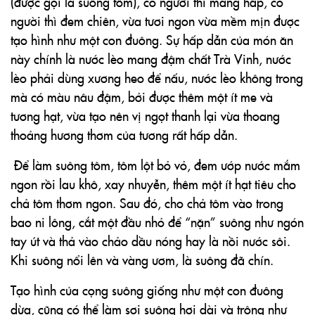
(được gọi là suông tôm), có người thì mang hấp, có
người thì đem chiên, vừa tươi ngon vừa mềm mịn được
tạo hình như một con đuông. Sự hấp dẫn của món ăn
này chính là nước lèo mang đậm chất Trà Vinh, nước
lèo phải dùng xương heo để nấu, nước lèo không trong
mà có màu nâu đậm, bởi được thêm một ít me và
tương hạt, vừa tạo nên vị ngọt thanh lại vừa thoang
thoảng hương thơm của tương rất hấp dẫn.
Để làm suông tôm, tôm lột bỏ vỏ, đem ướp nước mắm
ngon rồi lau khô, xay nhuyễn, thêm một ít hạt tiêu cho
chả tôm thơm ngon. Sau đó, cho chả tôm vào trong
bao ni lông, cắt một đầu nhỏ để “nặn” suông như ngón
tay út và thả vào chảo dầu nóng hay là nồi nước sôi.
Khi suông nổi lên và vàng ươm, là suông đã chín.
Tạo hình của cọng suông giống như một con đuông
dừa, cũng có thể làm sợi suông hơi dài và trông như