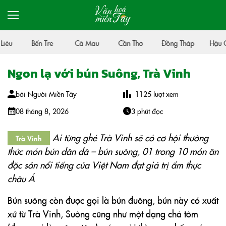
iêu
Bến Tre
Cà Mau
Cần Thơ
Đồng Tháp
Hậu G
Ngon lạ với bún Suông, Trà Vinh
bởi
Người Miền Tây
1125
lượt xem
08 tháng 8, 2026
3 phút đọc
Ai từng ghé Trà Vinh sẽ có cơ hội thường
Trà Vinh
thức món bún dân dã – bún suông, 01 trong 10 món ăn
đặc sản nổi tiếng của Việt Nam đạt giá trị ẩm thực
châu Á
Bún suông còn được gọi là bún đuông, bún này có xuất
xứ từ Trà Vinh, Suông cũng như một dạng chả tôm