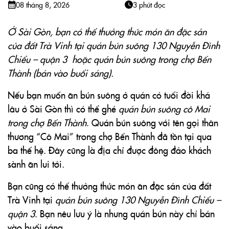
08 tháng 8, 2026
3 phút đọc
Ở Sài Gòn, bạn có thể thưởng thức món ăn đặc sản
của đất Trà Vinh tại quán bún suông 130 Nguyễn Đình
Chiểu – quận 3 hoặc quán bún suông trong chợ Bến
Thành (bán vào buổi sáng).
Nếu bạn muốn ăn bún suông ở quán có tuổi đời khá
lâu ở Sài Gòn thì có thể ghé
quán bún suông cô Mai
trong chợ Bến Thành
. Quán bún suông với tên gọi thân
thương “Cô Mai” trong chợ Bến Thành đã tồn tại qua
ba thế hệ. Đây cũng là địa chỉ được đông đảo khách
sành ăn lui tới.
Bạn cũng có thể thưởng thức món ăn đặc sản của đất
Trà Vinh tại
quán bún suông 130 Nguyễn Đình Chiểu –
quận 3
. Bạn nêu lưu ý là nhưng quán bún này chỉ bán
vào buổi sáng.