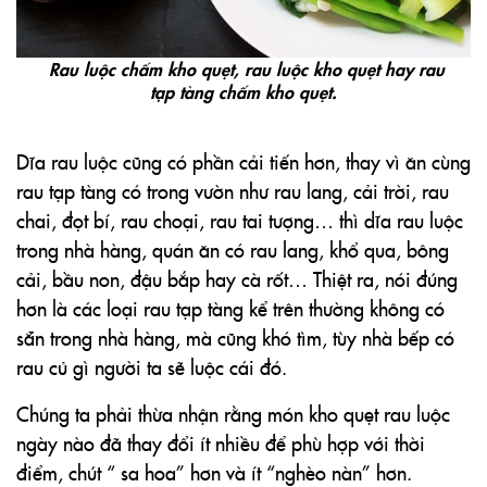
Rau luộc chấm kho quẹt, rau luộc kho quẹt hay rau
tạp tàng chấm kho quẹt.
Dĩa rau luộc cũng có phần cải tiến hơn, thay vì ăn cùng
rau tạp tàng có trong vườn như rau lang, cải trời, rau
chai, đọt bí,
rau choại
, rau tai tượng… thì dĩa rau luộc
trong nhà hàng, quán ăn có rau lang, khổ qua, bông
cải, bầu non, đậu bắp hay cà rốt… Thiệt ra, nói đúng
hơn là các loại rau tạp tàng kể trên thường không có
sẵn trong nhà hàng, mà cũng khó tìm, tùy nhà bếp có
rau củ gì người ta sẽ luộc cái đó.
Chúng ta phải thừa nhận rằng món kho quẹt rau luộc
ngày nào đã thay đổi ít nhiều để phù hợp với thời
điểm, chút “ sa hoa” hơn và ít “nghèo nàn” hơn.