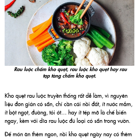
Rau luộc chấm kho quẹt, rau luộc kho quẹt hay rau
tạp tàng chấm kho quẹt.
Kho quẹt rau luộc truyền thống rất dễ làm, vì nguyên
liệu đơn giản có sẵn, chỉ cần cái
nồi đất
, ít nước mắm,
ít bột ngọt, đường, tỏi ớt… hay ít tép mỡ là chế biến
ngay, kèm với dĩa rau luộc đủ loại có sẵn trong vườn.
Để món ăn thêm ngon, nồi kho quẹt ngày nay có thêm