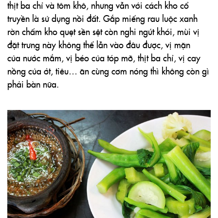
thịt ba chỉ và tôm khô, nhưng vẫn với cách kho cổ
truyền là sử dụng
nồi đất
. Gắp miếng rau luộc xanh
rờn chấm kho quẹt sền sệt còn nghi ngút khói, mùi vị
đặt trưng này không thể lẫn vào đâu được, vị mặn
của
nước mắm
, vị béo của tóp mỡ, thịt ba chỉ, vị cay
nồng của ớt, tiêu… ăn cùng cơm nóng thì không còn gì
phải bàn nữa.