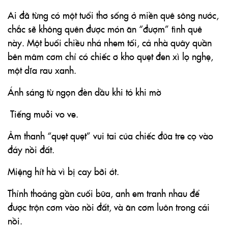
Ai đã từng có một tuổi thơ sống ở miền quê sông nước,
chắc sẽ không quên được món ăn “đượm” tình quê
này. Một buổi chiều nhá nhem tối, cả nhà quây quần
bên mâm cơm chỉ có chiếc ơ kho quẹt đen xì lọ nghẹ,
một dĩa rau xanh.
Ánh sáng từ ngọn đèn dầu khi tỏ khi mờ
Tiếng muỗi vo ve.
Âm thanh “quẹt quẹt” vui tai của chiếc đũa tre cọ vào
đáy nồi đất.
Miệng hít hà vì bị cay bỡi ớt.
Thỉnh thoảng gần cuối bữa, anh em tranh nhau để
được trộn cơm vào nồi đất, và ăn cơm luôn trong cái
nồi.