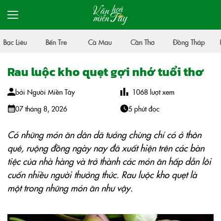
ạc Liêu
Bến Tre
Cà Mau
Cần Thơ
Đồng Tháp
Hậ
Rau luộc kho quẹt gợi nhớ tuổi thơ
bởi
Người Miền Tây
1068
lượt xem
07 tháng 8, 2026
5 phút đọc
Có những món ăn dân dã tưởng chừng chỉ có ở thôn
quê, ruộng đồng ngày nay đã xuất hiện trên các bàn
tiệc của nhà hàng và trở thành các món ăn hấp dẫn lôi
cuốn nhiều người thưởng thức. Rau luộc kho quẹt là
một trong những món ăn như vậy.