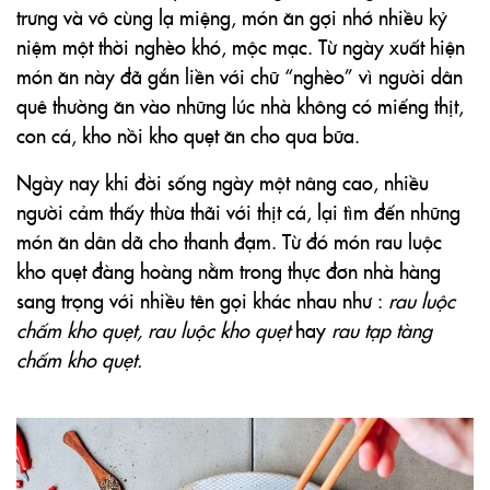
trưng và vô cùng lạ miệng, món ăn gợi nhớ nhiều kỷ
niệm một thời nghèo khó, mộc mạc. Từ ngày xuất hiện
món ăn này đã gắn liền với chữ “nghèo” vì người dân
quê thường ăn vào những lúc nhà không có miếng thịt,
con cá, kho nồi kho quẹt ăn cho qua bữa.
Ngày nay khi đời sống ngày một nâng cao, nhiều
người cảm thấy thừa thãi với thịt cá, lại tìm đến những
món ăn dân dã cho thanh đạm. Từ đó món rau luộc
kho quẹt đàng hoàng nằm trong thực đơn nhà hàng
sang trọng với nhiều tên gọi khác nhau như :
rau luộc
chấm kho quẹt, rau luộc kho quẹt
hay
rau tạp tàng
chấm kho quẹt.