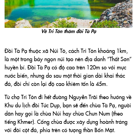
Về Tri Tôn thăm đồi Tà Pạ
Đồi Tà Pạ thuộc xã Núi Tô, cách Tri Tôn khoảng 1km,
là một trong bảy ngọn núi tạo nên địa danh “Thất Sơn”
huyền bí. Đồi Tà Pạ có độ cao trên 120m so với mực
nước biển, nhưng do sau một thời gian dài khai thác
đá, đồi chỉ còn lại độ cao khiêm tốn là 45m.
Từ chợ Tri Tôn đi hết đường Nguyễn Trãi theo hướng về
Khu du lịch đồi Tức Dụp, bạn sẽ đến chùa Tà Pạ, người
dân hay gọi là chùa Núi hay chùa Chưn Num (theo
tiếng Khmer). Cổng chùa được xây dựng hoành tráng
với đôi cột đá, phía trên có tượng thần Bốn Mặt.