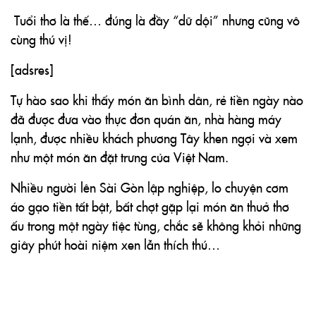
Tuổi thơ là thế… đúng là đầy “dữ dội” nhưng cũng vô
cùng thú vị!
[adsres]
Tự hào sao khi thấy món ăn bình dân, rẻ tiền ngày nào
đã được đưa vào thực đơn quán ăn, nhà hàng máy
lạnh, được nhiều khách phương Tây khen ngợi và xem
như một món ăn đặt trưng của Việt Nam.
Nhiều người lên Sài Gòn lập nghiệp, lo chuyện cơm
áo gạo tiền tất bật, bất chợt gặp lại món ăn thuở thơ
ấu trong một ngày tiệc tùng, chắc sẽ không khỏi những
giây phút hoài niệm xen lẫn thích thú…