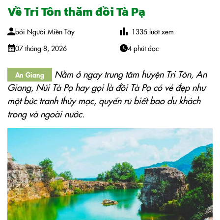
Về Tri Tôn thăm đồi Tà Pạ
bởi
Người Miền Tây
1335
lượt xem
07 tháng 8, 2026
4 phút đọc
Nằm ở ngay trung tâm huyện Tri Tôn, An
An Giang
Giang, Núi Tà Pạ hay gọi là đồi Tà Pạ có vẻ đẹp như
một bức tranh thủy mạc, quyến rũ biết bao du khách
trong và ngoài nước.