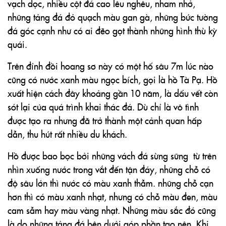
vạch dọc, nhiều cột đá cao lêu nghêu, nham nhở,
những tảng đá đỏ quạch màu gan gà, những bức tường
đá góc cạnh như có ai đẽo gọt thành những hình thù kỳ
quái.
Trên đỉnh đồi hoang sơ này có một hố sâu 7m lúc nào
cũng có nước xanh màu ngọc bích, gọi là hồ Tà Pạ. Hồ
xuất hiện cách đây khoảng gần 10 năm, là dấu vết còn
sót lại của quá trình khai thác đá. Dù chỉ là vô tình
được tạo ra nhưng đã trở thành một cảnh quan hấp
dẫn, thu hút rất nhiều du khách.
Hồ được bao bọc bởi những vách đá sừng sững từ trên
nhìn xuống nước trong vắt đến tận đáy, những chỗ có
độ sâu lớn thì nước có màu xanh thẫm. những chỗ cạn
hơn thì có màu xanh nhạt, nhưng có chỗ màu đen, màu
cam sẫm hay màu vàng nhạt. Những màu sắc đó cũng
là do những tảng đá bên dưới góp phần tạo nên. Khi