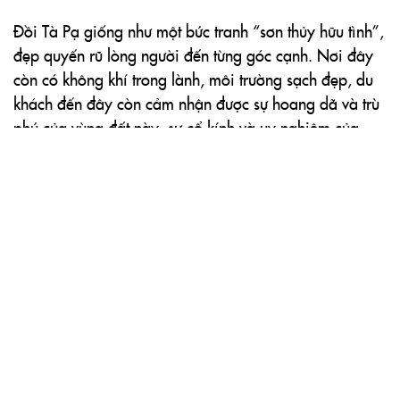
Đồi Tà Pạ giống như một bức tranh “sơn thủy hữu tình”,
đẹp quyến rũ lòng người đến từng góc cạnh. Nơi đây
còn có không khí trong lành, môi trường sạch đẹp, du
khách đến đây còn cảm nhận được sự hoang dã và trù
phú của vùng đất này, sự cổ kính và uy nghiêm của
ngôi chùa trên núi của Phật giáo dòng Nam tông
Khmer, sự mến khách của người dân bản địa…
Đến với An Giang bạn không chỉ đến với hồ Tà Pạ mà
sự kết hợp với núi Cô Tô sẽ làm bạn có chuyến đi thêm
phần thú vị. Từ trên núi nhìn xuống thung lũng cánh
đồng thung lũng Tà Pạ hiện lên rất đẹp. Đặc biệt trong
mùa lúa chín, màu vàng của lúa trải bạt ngàn xa ngút
tầm mắt trên đó có tô điểm những cây dầu tạo nên sự
kết hợp hài hòa, quyến rũ.