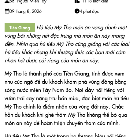
bởi
Người Miền Tây
1118
lượt xem
09 tháng 8, 2026
4 phút đọc
Hủ tiếu Mỹ Tho món ăn vang danh một
Tiền Giang
vùng bởi những nét đặc trưng mà món ăn này mang
đến. Nhìn qua hủ tiếu Mỹ Tho cũng giống với các loại
hủ tiếu khác nhưng khi thưởng thức các bạn mới cảm
nhận hết được cái riêng của món ăn này.
Mỹ Tho là thành phố của Tiền Giang, tỉnh được xem
như cửa ngõ để du khách khám phá vùng đồng bằng
sông nước miền Tây Nam Bộ. Nơi đây nổi tiếng với
vườn trái cây nặng trĩu bốn mùa, đặc biệt món hủ tiếu
Mỹ Tho chính là điểm nhấn của vùng đất này. Chắc
hẳn du khách khi ghé thăm Mỹ Tho không thể bỏ qua
món ăn này để hoàn thiện chuyến thăm của mình.
Hủ tiếu Mỹ Tho là một trong ba thương hiệu nổi tiếng