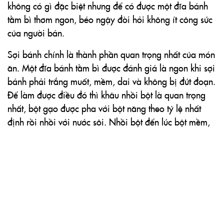
không có gì đặc biệt nhưng để có được một đĩa bánh
tằm bì thơm ngon, béo ngậy đòi hỏi không ít công sức
của người bán.
Sợi bánh chính là thành phần quan trọng nhất của món
ăn. Một đĩa bánh tằm bì được đánh giá là ngon khi sợi
bánh phải trắng muốt, mềm, dai và không bị đứt đoạn.
Để làm được điều đó thì khâu nhồi bột là quan trọng
nhất, bột gạo được pha với bột năng theo tỷ lệ nhất
định rồi nhồi với nước sôi. Nhồi bột đến lúc bột mềm,
mịn, dẻo mà không dính tay là được. Bột được chia
thành từng viên nhỏ, dùng tay se viên bột thành những
sợi tròn dài. Ngày nay, nhiều nơi bán bánh tằm bì
thường cán bột thành từng lát mỏng, rồi thái thành sợi
như bánh canh. Cách làm này tuy nhanh nhưng sợi bột
sẽ không đẹp và không dai bằng.