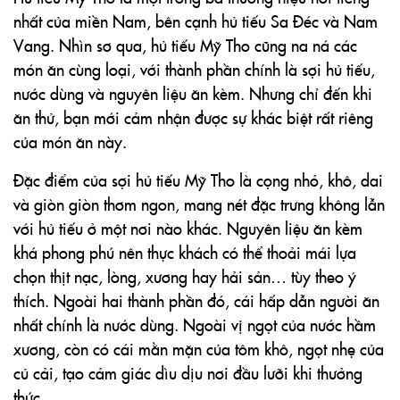
nhất của miền Nam, bên cạnh hủ tiếu Sa Đéc và Nam
Vang. Nhìn sơ qua, hủ tiếu Mỹ Tho cũng na ná các
món ăn cùng loại, với thành phần chính là sợi hủ tiếu,
nước dùng và nguyên liệu ăn kèm. Nhưng chỉ đến khi
ăn thử, bạn mới cảm nhận được sự khác biệt rất riêng
của món ăn này.
Đặc điểm của sợi hủ tiếu Mỹ Tho là cọng nhỏ, khô, dai
và giòn giòn thơm ngon, mang nét đặc trưng không lẫn
với hủ tiếu ở một nơi nào khác. Nguyên liệu ăn kèm
khá phong phú nên thực khách có thể thoải mái lựa
chọn thịt nạc, lòng, xương hay hải sản… tùy theo ý
thích. Ngoài hai thành phần đó, cái hấp dẫn người ăn
nhất chính là nước dùng. Ngoài vị ngọt của nước hầm
xương, còn có cái mằn mặn của tôm khô, ngọt nhẹ của
củ cải, tạo cảm giác dìu dịu nơi đầu lưỡi khi thưởng
thức.