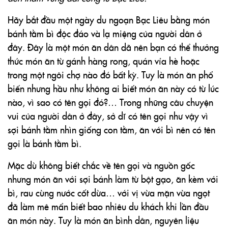
Hãy bắt đầu một ngày du ngoạn Bạc Liêu bằng món
bánh tằm bì độc đáo và lạ miệng của người dân ở
đây. Đây là một món ăn dân dã nên bạn có thể thưởng
thức món ăn từ gánh hàng rong, quán vỉa hè hoặc
trong một ngôi chợ nào đó bất kỳ. Tuy là món ăn phổ
biến nhưng hầu như không ai biết món ăn này có từ lúc
nào, vì sao có tên gọi đó?… Trong những câu chuyện
vui của người dân ở đây, sở dĩ có tên gọi như vậy vì
sợi bánh tằm nhìn giống con tằm, ăn với bì nên có tên
gọi là bánh tằm bì.
Mặc dù không biết chắc về tên gọi và nguồn gốc
nhưng món ăn với sợi bánh làm từ bột gạo, ăn kèm với
bì, rau cùng nước cốt dừa… với vị vừa mặn vừa ngọt
đã làm mê mẩn biết bao nhiêu du khách khi lần đầu
ăn món này. Tuy là món ăn bình dân, nguyên liệu