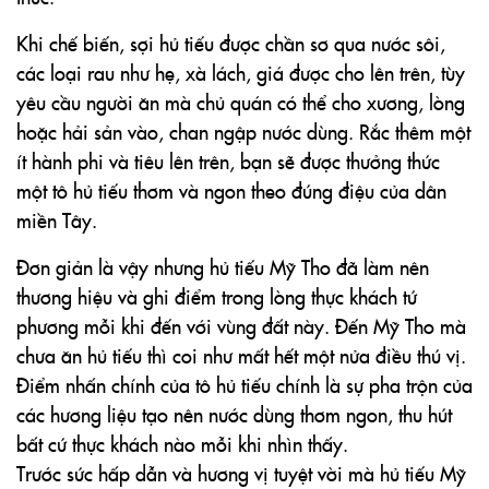
Khi chế biến, sợi hủ tiếu được chần sơ qua nước sôi,
các loại rau như hẹ, xà lách, giá được cho lên trên, tùy
yêu cầu người ăn mà chủ quán có thể cho xương, lòng
hoặc hải sản vào, chan ngập nước dùng. Rắc thêm một
ít hành phi và tiêu lên trên, bạn sẽ được thưởng thức
một tô hủ tiếu thơm và ngon theo đúng điệu của dân
miền Tây.
Đơn giản là vậy nhưng hủ tiếu Mỹ Tho đã làm nên
thương hiệu và ghi điểm trong lòng thực khách tứ
phương mỗi khi đến với vùng đất này. Đến Mỹ Tho mà
chưa ăn hủ tiếu thì coi như mất hết một nửa điều thú vị.
Điểm nhấn chính của tô hủ tiếu chính là sự pha trộn của
các hương liệu tạo nên nước dùng thơm ngon, thu hút
bất cứ thực khách nào mỗi khi nhìn thấy.
Trước sức hấp dẫn và hương vị tuyệt vời mà hủ tiếu Mỹ