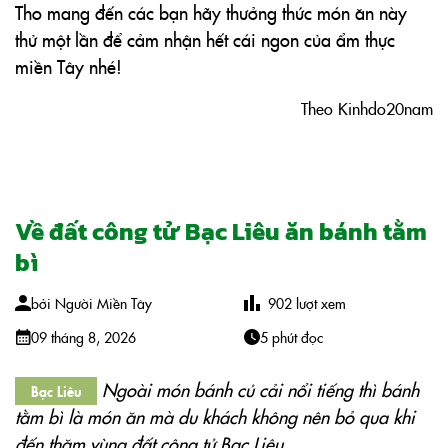
Tho mang đến các bạn hãy thưởng thức món ăn này
thử một lần để cảm nhận hết cái ngon của ẩm thực
miền Tây nhé!
Theo Kinhdo20nam
Về đất công tử Bạc Liêu ăn bánh tằm
bì
bởi
Người Miền Tây
902
lượt xem
09 tháng 8, 2026
5 phút đọc
Ngoài món bánh củ cải nổi tiếng thì bánh
Bạc Liêu
tằm bì là món ăn mà du khách không nên bỏ qua khi
đến thăm vùng đất công tử Bạc Liêu.