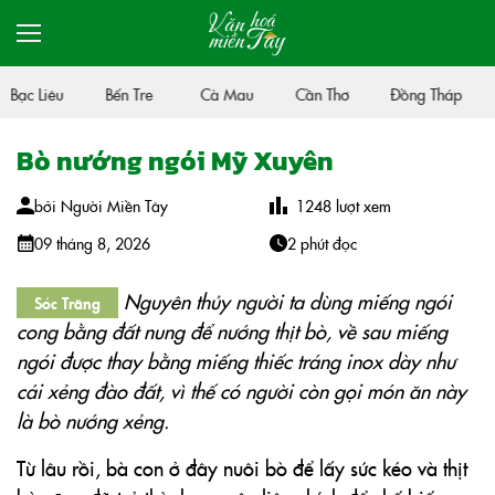
Bạc Liêu
Bến Tre
Cà Mau
Cần Thơ
Đồng Tháp
Bò nướng ngói Mỹ Xuyên
bởi
Người Miền Tây
1248
lượt xem
09 tháng 8, 2026
2 phút đọc
Nguyên thủy người ta dùng miếng ngói
Sóc Trăng
cong bằng đất nung để nướng thịt bò, về sau miếng
ngói được thay bằng miếng thiếc tráng inox dày như
cái xẻng đào đất, vì thế có người còn gọi món ăn này
là bò nướng xẻng.
Từ lâu rồi, bà con ở đây nuôi bò để lấy sức kéo và thịt