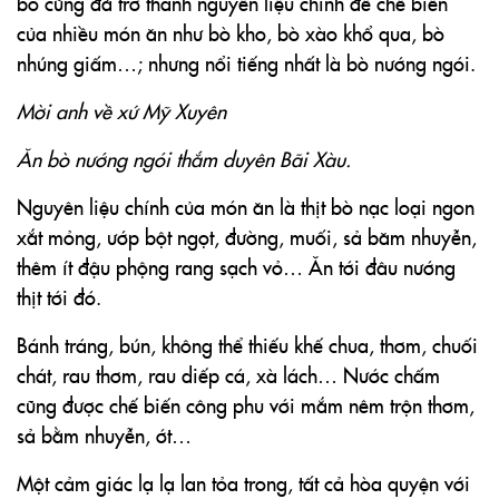
bò cũng đã trở thành nguyên liệu chính để chế biến
của nhiều món ăn như bò kho, bò xào khổ qua, bò
nhúng giấm…; nhưng nổi tiếng nhất là bò nướng ngói.
Mời anh về xứ Mỹ Xuyên
Ăn bò nướng ngói thắm duyên Bãi Xàu.
Nguyên liệu chính của món ăn là thịt bò nạc loại ngon
xắt mỏng, ướp bột ngọt, đường, muối, sả băm nhuyễn,
thêm ít đậu phộng rang sạch vỏ… Ăn tới đâu nướng
thịt tới đó.
Bánh tráng, bún, không thể thiếu khế chua, thơm, chuối
chát, rau thơm, rau diếp cá, xà lách… Nước chấm
cũng được chế biến công phu với mắm nêm trộn thơm,
sả bằm nhuyễn, ớt…
Một cảm giác lạ lạ lan tỏa trong, tất cả hòa quyện với