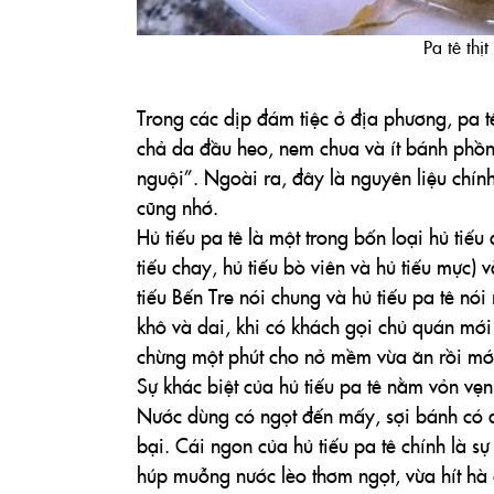
Pa tê thị
Trong các dịp đám tiệc ở địa phương, pa tê
chả da đầu heo, nem chua và ít bánh phồ
nguội”. Ngoài ra, đây là nguyên liệu chín
cũng nhớ.
Hủ tiếu pa tê là một trong bốn loại hủ tiế
tiếu chay, hủ tiếu bò viên và hủ tiếu mực) 
tiếu Bến Tre nói chung và hủ tiếu pa tê nói
khô và dai, khi có khách gọi chủ quán mới 
chừng một phút cho nở mềm vừa ăn rồi mới
Sự khác biệt của hủ tiếu pa tê nằm vỏn vẹn
Nước dùng có ngọt đến mấy, sợi bánh có d
bại. Cái ngon của hủ tiếu pa tê chính là s
húp muỗng nước lèo thơm ngọt, vừa hít hà