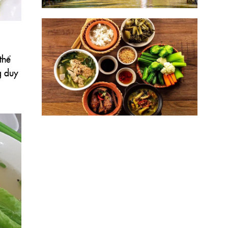
thể
g duy