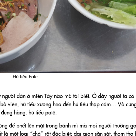
Hủ tiếu Pate
ứ người dân ở miền Tây nào mà tôi biết. Ở đây người ta có 
iếu bò viên, hủ tiếu xương heo đến hủ tiếu thập cẩm… Và cũn
 đụng hàng: hủ tiếu patê.
dùng để phết lên mặt trong bánh mì mà mọi người thường gọ
t là một loại “chả” rất đặc biệt: dai giòn sần sật, thơm tho