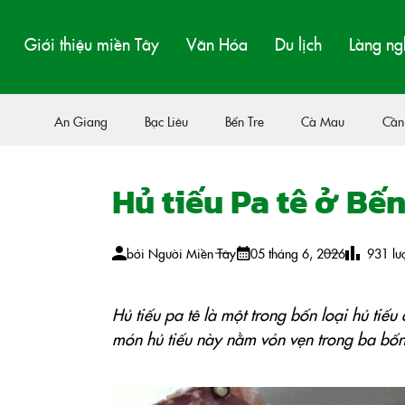
Giới thiệu miền Tây
Văn Hóa
Du lịch
Làng ng
An Giang
Bạc Liêu
Bến Tre
Cà Mau
Cần
Hủ tiếu Pa tê ở Bến
bởi
Người Miền Tây
05 tháng 6, 2026
931
lư
Hủ tiếu pa tê là một trong bốn loại hủ tiế
món hủ tiếu này nằm vỏn vẹn trong ba bốn l