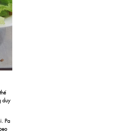
thể
g duy
i. Pa
 beo