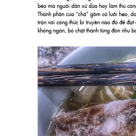
béo mà người dân xứ dừa hay làm thủ công 
Thành phần của “chả” gồm có lưỡi heo, da đ
trộn với công thức bí truyền nào đó để đạ
không ngán, bó chặt thành từng đòn như bá