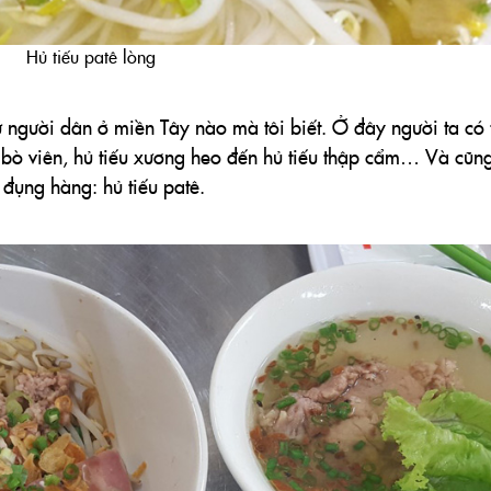
Hủ tiếu patê lòng
ứ người dân ở miền Tây nào mà tôi biết. Ở đây người ta có 
iếu bò viên, hủ tiếu xương heo đến hủ tiếu thập cẩm… Và cũn
 đụng hàng: hủ tiếu patê.