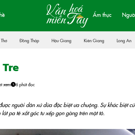
hề
Ẩm thực
Người
 Thơ
Đồng Tháp
Hậu Giang
Kiên Giang
Long An
 Tre
ợt xem
6 phút đọc
u được người dân xứ dừa đặc biệt ưa chuộng. Sự khác biệt c
át pa tê xắt góc tư xếp gọn gàng trên mặt tô.