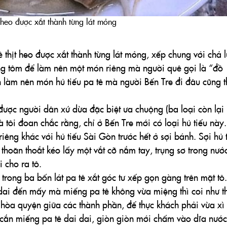
t heo được xắt thành từng lát mỏng
 thịt heo được xắt thành từng lát mỏng, xếp chung với chả l
ng tôm để làm nên một món riêng mà người quê gọi là “đồ
h làm nên món hủ tiếu pa tê mà người Bến Tre đi đâu cũng 
u được người dân xứ dừa đặc biệt ưa chuộng (ba loại còn lại 
và tôi đoan chắc rằng, chỉ ở Bến Tre mới có loại hủ tiếu này
 riêng khác với hủ tiếu Sài Gòn trước hết ở sợi bánh. Sợi hủ 
thoăn thoắt kéo lấy một vắt cỡ nắm tay, trụng sơ trong nước
 cho ra tô.
 trong ba bốn lát pa tê xắt góc tư xếp gọn gàng trên mặt tô.
ai đến mấy mà miếng pa tê không vừa miệng thì coi như t
ự hòa quyện giữa các thành phần, để thực khách phải vừa xì
 cắn miếng pa tê dai dai, giòn giòn mới chấm vào dĩa nước