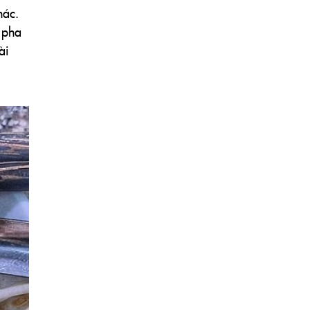
hác.
c pha
ài