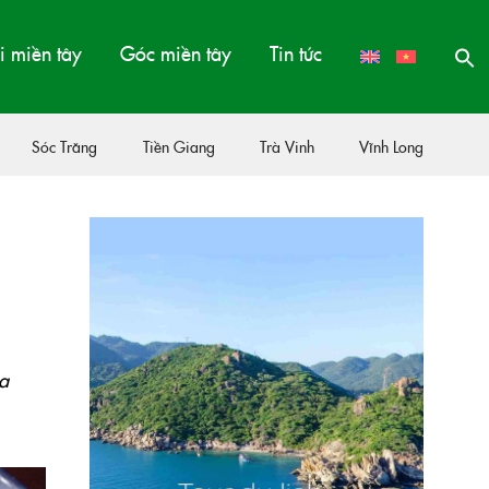
 miền tây
Góc miền tây
Tin tức
Sóc Trăng
Tiền Giang
Trà Vinh
Vĩnh Long
ủa