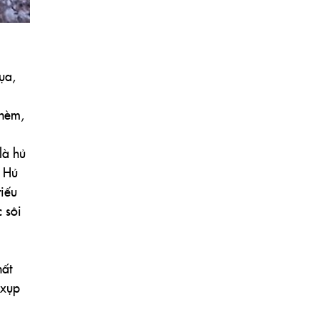
ụa,
thèm,
là hủ
. Hủ
tiếu
 sôi
hất
 xụp