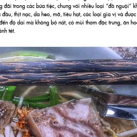
đãi trong các bữa tiệc, chung với nhiều loại “đồ nguội” k
ầu, thịt nạc, da heo, mỡ, tiêu hạt, các loại gia vị và đượ
t đến độ dai mà không bở nát, có mùi thơm đặc trưng, ăn ho
nh tét.