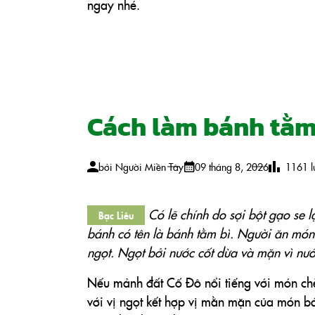
ngay nhé.
Cách làm bánh tằm
bởi
Người Miền Tây
09 tháng 8, 2026
1161
l
Có lẽ chính do sợi bột gạo se l
Bạc Liêu
bánh có tên là bánh tằm bì. Người ăn món
ngọt. Ngọt bởi nước cốt dừa và mặn vì n
Nếu mảnh đất Cố Đô nổi tiếng với món chè 
với vị ngọt kết hợp vị mằn mặn của món 