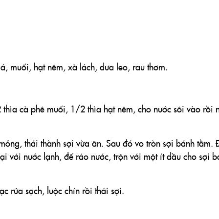
, muối, hạt nêm, xà lách, dưa leo, rau thơm.
 thìa cà phê muối, 1/2 thìa hạt nêm, cho nước sôi vào rồi 
 mỏng, thái thành sợi vừa ăn. Sau đó vo tròn sợi bánh tằm. 
lại với nước lạnh, để ráo nước, trộn với một ít dầu cho sợi 
ạc rửa sạch, luộc chín rồi thái sợi.