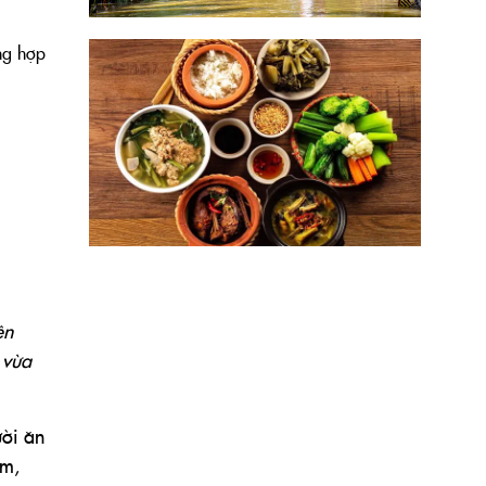
ng hợp
ên
 vừa
ười ăn
ắm,