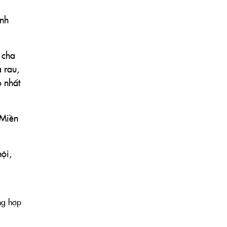
ánh
 cha
 rau,
 nhất
 Miền
ội,
ng hợp