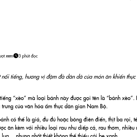
ượt xem
3 phút đọc
 nổi tiếng, hương vị đậm đà dân dã của món ăn khiến thực
a tiếng “xèo” mà loại bánh này được gọi tên là “bánh xèo”.
c trưng của văn hóa ẩm thực dân gian Nam Bộ.
nh có thể là giá, đu đủ hoặc bông điên điển, thịt ba rọi, t
ợc ăn kèm với nhiều loại rau như diếp cá, rau thơm, nhiều 
á lụa… nhưng nhất thiết không thể thiếu cải bẹ xanh.