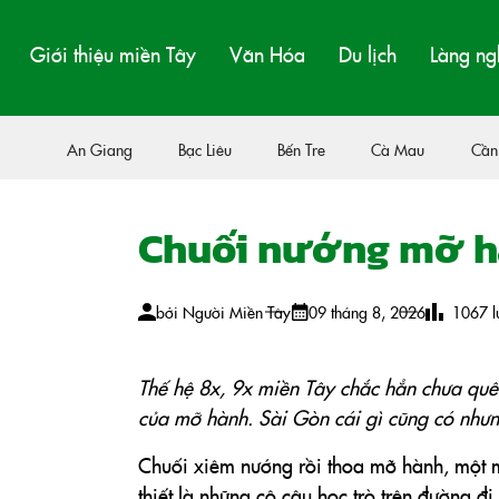
Giới thiệu miền Tây
Văn Hóa
Du lịch
Làng ng
An Giang
Bạc Liêu
Bến Tre
Cà Mau
Cần
Chuối nướng mỡ h
bởi
Người Miền Tây
09 tháng 8, 2026
1067
l
Thế hệ 8x, 9x miền Tây chắc hẳn chưa quê
của mỡ hành. Sài Gòn cái gì cũng có nhưn
Chuối xiêm nướng rồi thoa mỡ hành, một 
thiết là những cô cậu học trò trên đường 