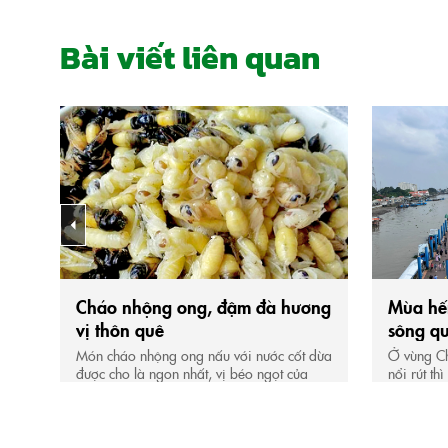
Bài viết liên quan
Cháo nhộng ong, đậm đà hương
Mùa hến
vị thôn quê
sông q
Món cháo nhộng ong nấu với nước cốt dừa
Ở vùng Ch
được cho là ngon nhất, vị béo ngọt của
nổi rút th
nhộng ong, với vị béo ngậy của nước cốt
xuất hiện
dừa không lẫn với bất kỳ món nào trên cõi
hai thì hế
đời, đôi khi có tiền cũng không thể mua
người dân
được.
cáo hến. 