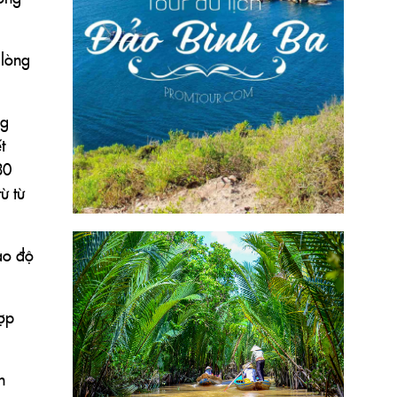
 lòng
ng
t
30
ừ từ
ạo độ
ợp
n