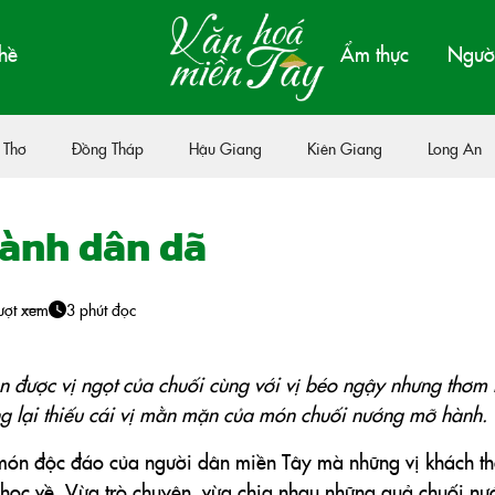
hề
Ẩm thực
Người
 Thơ
Đồng Tháp
Hậu Giang
Kiên Giang
Long An
ành dân dã
ượt xem
3 phút đọc
n được vị ngọt của chuối cùng với vị béo ngậy nhưng thơm 
g lại thiếu cái vị mằn mặn của món chuối nướng mỡ hành.
món độc đáo của người dân miền Tây mà những vị khách t
đi học về. Vừa trò chuyện, vừa chia nhau những quả chuối n