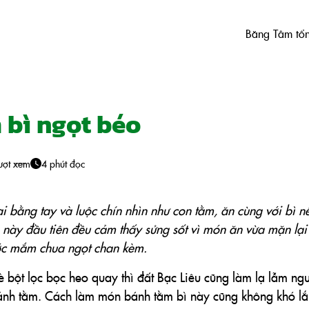
Băng Tâm tổ
 bì ngọt béo
ượt xem
4 phút đọc
ại bằng tay và luộc chín nhìn như con tằm, ăn cùng với bì n
 này đầu tiên đều cảm thấy sửng sốt vì món ăn vừa mặn lại
ước mắm chua ngọt chan kèm.
bột lọc bọc heo quay thì đất Bạc Liêu cũng làm lạ lẫm ng
bánh tằm. Cách làm món bánh tằm bì này cũng không khó l