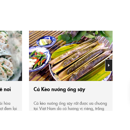
ê nơi
Cá Kèo nướng ống sậy
Ch
ải hòa
Cá kèo nướng ống sậy rất được ưa chuộng
Đi 
ịt đem lại
tại Việt Nam do có hương vị riêng, trắng
đoạ
ất ngon
ngon và giá trị dinh dưỡng cao, đặc biệt
khá
 cái tên
túi mật để lại hương vị khó quên.
miề
ân Sài Gòn
đắ
nh...