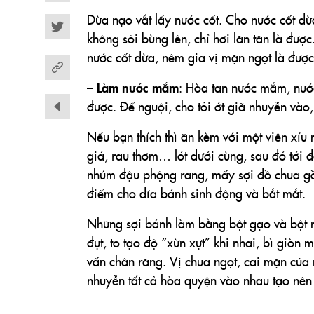
Dừa nạo vắt lấy nước cốt. Cho nước cốt dừ
Twitter
không sôi bùng lên, chỉ hơi lăn tăn là được
nước cốt dừa, nêm gia vị mặn ngọt là được
Làm nước mắm
–
: Hòa tan nước mắm, nước
được. Để nguội, cho tỏi ớt giã nhuyễn vào, 
Nếu bạn thích thì ăn kèm với một viên xíu 
giá, rau thơm… lót dưới cùng, sau đó tới đ
nhúm đậu phộng rang, mấy sợi đồ chua gồm 
điểm cho dĩa bánh sinh động và bắt mắt.
Những sợi bánh làm bằng bột gạo và bột n
đụt, to tạo độ “xừn xựt” khi nhai, bì giò
vấn chân răng. Vị chua ngọt, cai mặn của
nhuyễn tất cả hòa quyện vào nhau tạo nên 