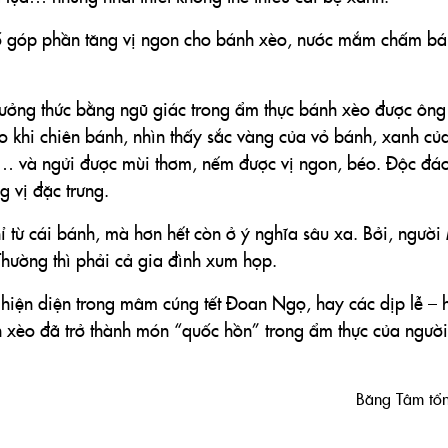
ố góp phần tăng vị ngon cho bánh xèo, nước mắm chấm b
hưởng thức bằng ngũ giác trong ẩm thực bánh xèo được ông
o khi chiên bánh, nhìn thấy sắc vàng của vỏ bánh, xanh của
… và ngửi được mùi thơm, nếm được vị ngon, béo. Độc đáo
 vị đặc trưng.
 từ cái bánh, mà hơn hết còn ở ý nghĩa sâu xa. Bởi, người
hường thì phải cả gia đình xum họp.
hiện diện trong mâm cúng tết Đoan Ngọ, hay các dịp lễ – h
ánh xèo đã trở thành món “quốc hồn” trong ẩm thực của người
Băng Tâm tổ