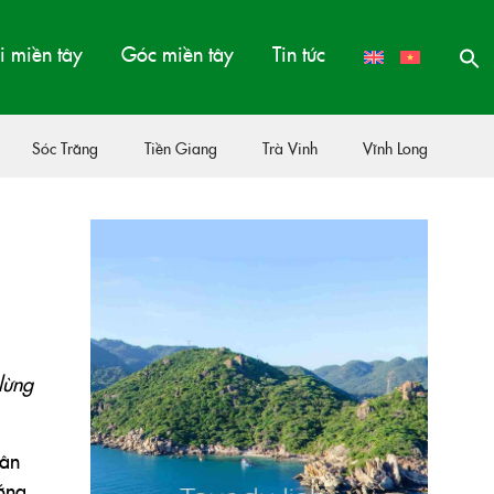
 miền tây
Góc miền tây
Tin tức
Sóc Trăng
Tiền Giang
Trà Vinh
Vĩnh Long
lừng
hân
ướng