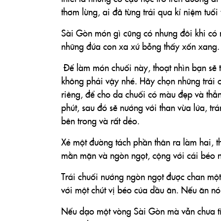
thơm lừng, ai đã từng trải qua kỉ niệm tuổ
Sài Gòn món gì cũng có nhưng đôi khi có 
những đứa con xa xứ bỗng thấy xốn xang.
Để làm món chuối này, thoạt nhìn bạn sẽ t
không phải vậy nhé. Hãy chọn những trái c
riêng, để cho da chuối có màu đẹp và thẳn
phút, sau đó sẽ nướng với than vừa lửa, trán
bên trong và rất dẻo.
Xẻ một đường tách phần thân ra làm hai, 
mằn mặn và ngòn ngọt, cộng với cái béo n
Trái chuối nướng ngòn ngọt được chan mộ
với một chút vị béo của dầu ăn. Nếu ăn nó
Nếu dạo một vòng Sài Gòn mà vẫn chưa tìm