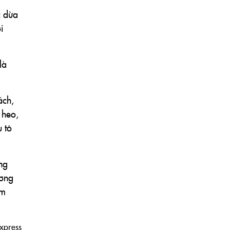
c dừa
i
là
ách,
 heo,
 tô
ng
ương
ằm
xpress