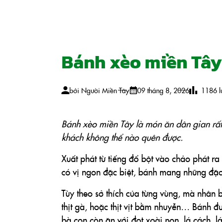
Bánh xèo miền Tây
bởi
Người Miền Tây
09 tháng 8, 2026
1186
l
Bánh xèo miền Tây là món ăn dân gian rất
khách không thể nào quên được.
Xuất phát từ tiếng đổ bột vào chảo phát r
có vị ngon đặc biệt, bánh mang những đặ
Tùy theo sở thích của từng vùng, mà nhân bá
thịt gà, hoặc thịt vịt bằm nhuyễn… Bánh đư
bà con còn ăn với đọt xoài non, lá cách, l