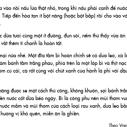
a vào nồi nấu lửa thật nhỏ, trong khi nấu phải canh để nướ
. Tiếp đến hòa tan ít bột năng (hoặc bột bắp) rồi cho vào vớ
.
 dừa tươi cùng một ít đường, đun sôi, nếm thử thấy vừa ăn 
vắt thêm tí chanh là hoàn tất.
mại nữa nhé. Một đĩa tằm bì hoàn chỉnh sẽ có dưa leo, xà l
ám bánh tằm trắng phau, phía trên là một lớp bì và thịt nạc
củ cải, cà rốt cùng với chút xanh của hành lá phi với dầu
ăng được se một cách thủ công, không khuôn, sợi bánh trắ
n mền nước cốt dừa béo ngậy. Bì là công phu nên mùi thơm v
 nước mắm và mùi thơm của cách loại rau xanh, dưa leo b
hương vị khó quên, miễn ăn là ghiền.
Theo Vne