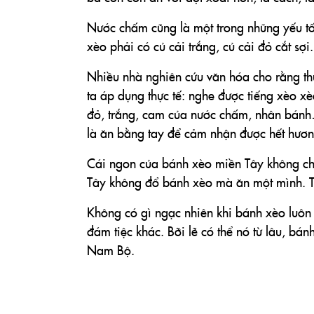
Nước chấm cũng là một trong những yếu t
xèo phải có củ cải trắng, củ cải đỏ cắt sợi.
Nhiều nhà nghiên cứu văn hóa cho rằng t
ta áp dụng thực tế: nghe được tiếng xèo xè
đỏ, trắng, cam của nước chấm, nhân bánh
là ăn bằng tay để cảm nhận được hết hương
Cái ngon của bánh xèo miền Tây không chỉ
Tây không đổ bánh xèo mà ăn một mình. T
Không có gì ngạc nhiên khi bánh xèo luôn 
đám tiệc khác. Bỡi lẽ có thể nó từ lâu, b
Nam Bộ.