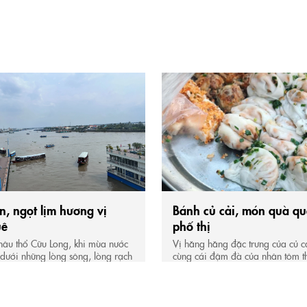
, ngọt lịm hương vị
Bánh củ cải, món quà qu
uê
phố thị
âu thổ Cữu Long, khi mùa nước
Vị hăng hăng đặc trưng của củ c
ì dưới những lòng sông, lòng rạch
cùng cái đậm đà của nhân tôm th
 hến non. Và đến khoảng tháng
cho bạn cảm giác lạ miệng và r
n lớn, đây cũng làm lúc những
của món bánh củ cải Bánh củ cải,
 lam lũ miền Tây bước vào mùa
còn xa lạ đối với nhiều người d
Nhắc đến hến người ta lại nhớ
nhưng với những người con ở mả