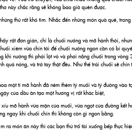
i thơ này chắc rằng sẽ không bao giờ quên được.
những thứ rất khó tìm. Nhắc đến những món quà quê, trong
hấy rất đơn giản, chỉ là chuối nướng và mỡ hành thôi, như
huối xiêm vừa chín tới để chuối nướng ngon cần có bí quyế
g khi nướng thì phải lột vỏ và phơi nắng chuối trong vòng 
h quá nóng, và trở tay thật đều. Như thế trái chuối sẽ chín t
thoa một tí mỡ hành đã nêm thêm tý muối và tý đường vào t
gậy của dầu ăn tạo một hương vị rất khác biệt,
t xíu mỡ hành vừa mặn của muối, vừa ngọt của đường kết h
ng ngay khi chuối chín thì không còn gì ngon bằng.
 ra món ăn này thì các bạn thử trổ tài xuống bếp thực hiệ