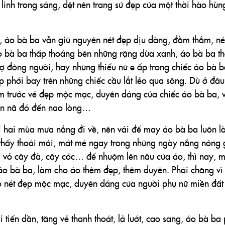
linh trong sáng, dệt nên trang sử đẹp của một thời hào hùn
, áo bà ba vẫn giữ nguyên nét đẹp dịu dàng, đằm thắm, né
Áo bà ba thấp thoáng bên những rặng dừa xanh, áo bà ba t
 đông người, hay những thiếu nữ e ấp trong chiếc áo bà b
 phới bay trên những chiếc cầu lắt lẻo qua sông. Dù ở đâu,
m trước vẻ đẹp mộc mạc, duyên dáng của chiếc áo bà ba, 
nền nã đó đến nao lòng…
hai mùa mưa nắng đi về, nên vải để may áo bà ba luôn là
hấy thoải mái, mát mẻ ngay trong những ngày nắng nóng
, vỏ cây đà, cây cóc… để nhuộm lên nâu của áo, thì nay, 
áo bà ba, làm cho áo thêm đẹp, thêm duyên. Phải chăng vì 
o nét đẹp mộc mạc, duyên dáng của người phụ nữ miền đấ
tiến dần, tăng vẻ thanh thoát, lả lướt, cao sang, áo bà ba