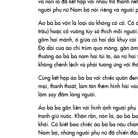
và nón lá đã kết hợp với nhau trở thành n
người phụ nữ Nam bộ nói riêng và người 
Áo bà ba vốn là loại áo không có cổ. Cổ áo 
trầu) hoặc cổ vuông tùy sở thích mỗi ngườ
gồm hai mảnh, ở giữa có hai dải khuy cài 
Độ dài của áo chỉ trùm qua mông, gần ôm n
thường áo bà ba nam hai túi to, áo nữ hai 
không chênh lệch và phải tương ứng với th
Cùng kết hợp áo bà ba với chiếc quần đe
mại, thanh thoát, làm tôn thêm hình hài v
làm say đắm lòng người.
Áo bà ba gắn liền với hình ảnh người phụ
tranh giữ nước. Khăn rằn, nón lá, áo bà b
khởi. Có biết bao chiếc áo bà ba nâu ch
Nam bộ, những người phụ nữ đã chiến đấu,