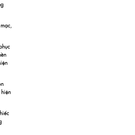
ng
 mạc,
 phục
nền
hiện
on
 hiện
hiếc
g