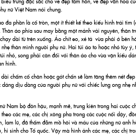
ét biểu trưng đặc sắc cho vẻ đẹp tâm hồn, vẻ đẹp văn hóa c
phụ nữ Việt Nam nói chung.
đa phần là cổ tròn, một ít thiết kế theo kiểu hình trái tim (
i. Thân áo phía sau may bằng một mảnh vải nguyên, thân t
chạy dài từ trên xuống. Áo chít eo, xẻ tả vừa phải ở bên h
hẹ thân mình người phụ nữ. Hai túi áo to hoặc nhỏ tùy ý, 
túi nhỏ, song phải cân đối với thân áo cho vừa vặn kiểu dá
ân hình.
n dài chấm cổ chân hoặc gót chấn sẽ làm tăng thêm nét đẹ
óc dáng dịu dàng của người phụ nữ với chiếc lưng ong nhẹ 
 nữ Nam bộ đôn hậu, mạnh mẽ, trung kiên trong hai cuộc c
a theo các mẹ, các chị xông pha trong các cuộc nổi dậy, đồ
àm, lam lũ, đã thấm đẫm mồ hôi và máu của những nữ anh 
 hi sinh cho Tổ quốc. Vậy mà hình ảnh các mẹ, các chị tr