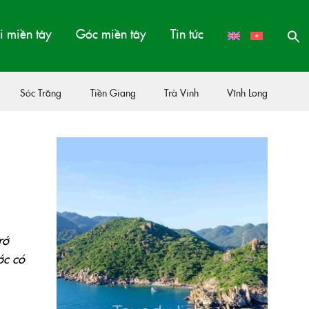
 miền tây
Góc miền tây
Tin tức
Sóc Trăng
Tiền Giang
Trà Vinh
Vĩnh Long
rở
ớc có