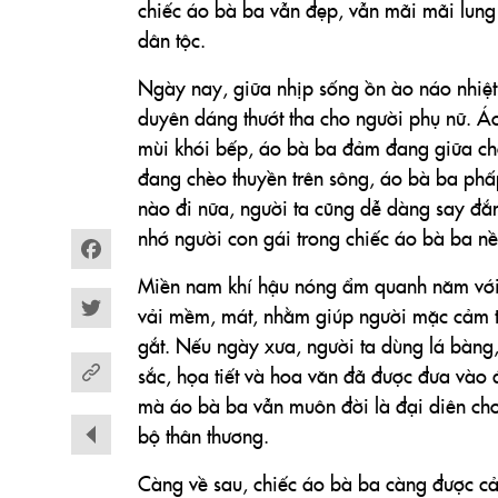
chiếc áo bà ba vẫn đẹp, vẫn mãi mãi lung 
dân tộc.
Ngày nay, giữa nhịp sống ồn ào náo nhiệt
duyên dáng thướt tha cho người phụ nữ. 
mùi khói bếp, áo bà ba đảm đang giữa chợ
đang chèo thuyền trên sông, áo bà ba phấp
nào đi nữa, người ta cũng dễ dàng say đắ
nhớ người con gái trong chiếc áo bà ba 
Facebook
Miền nam khí hậu nóng ẩm quanh năm với 
vải mềm, mát, nhằm giúp người mặc cảm t
Twitter
gắt. Nếu ngày xưa, người ta dùng lá bàng
sắc, họa tiết và hoa văn đã được đưa vào 
mà áo bà ba vẫn muôn đời là đại diên ch
bộ thân thương.
Càng về sau, chiếc áo bà ba càng được cải 