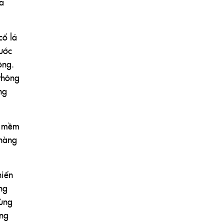
ủa
cổ lá
rước
ông.
thông
ng
p mềm
nhàng
hiến
ng
hùng
ong