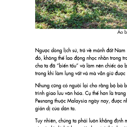
Áo b
Ngược dòng lịch sử, trở về mảnh đất Nam b
đó, không thể lao động nhọc nhằn trong tr
cha ta đã “biến tấu” và làm nên chiếc áo 
trong khi làm lụng vất vả mà vẫn giữ đượ
Nhưng cũng có người lại cho rằng bộ bà 
trình giao lưu văn hóa. Cụ thể hơn là tra
Pesnang thuộc Malaysia ngày nay, được nh
giản dị của dân ta.
Tuy nhiên, chúng ta phải luôn khẳng định 