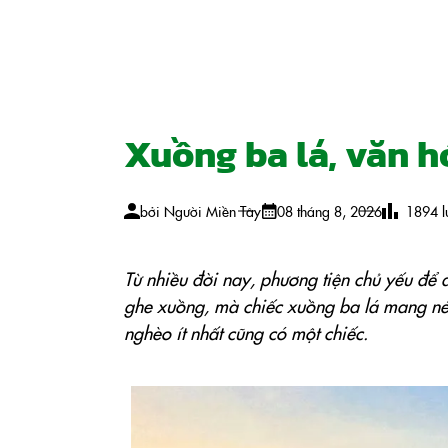
Xuồng ba lá, văn 
bởi
Người Miền Tây
08 tháng 8, 2026
1894
l
Từ nhiều đời nay, phương tiện chủ yếu để 
ghe xuồng, mà chiếc xuồng ba lá mang nét
nghèo ít nhất cũng có một chiếc.