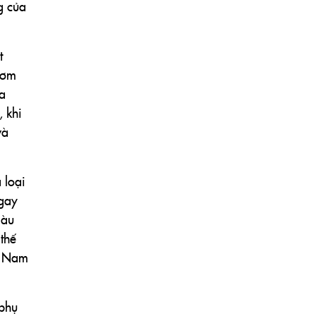
g của
t
hơm
a
 khi
và
 loại
 gay
màu
thế
t Nam
 phụ