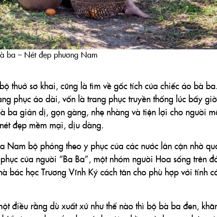
à ba – Nét đẹp phương Nam
ộ thuở sơ khai, cũng là tìm về gốc tích của chiếc áo bà ba
ang phục áo dài, vốn là trang phục truyền thống lúc bấy gi
bà ba giản dị, gọn gàng, nhẹ nhàng và tiện lợi cho người m
c nét đẹp mềm mại, dịu dàng.
ba Nam bộ phỏng theo y phục của các nước lân cận nhờ qu
ng phục của người “Ba Ba”, một nhóm người Hoa sống trên đ
à bác học Trương Vĩnh Ký cách tân cho phù hợp với tính c
một điều rằng dù xuất xứ như thế nào thì bộ bà ba đen, khă