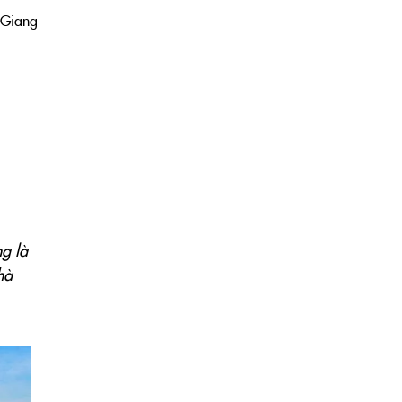
 Giang
g là
hà