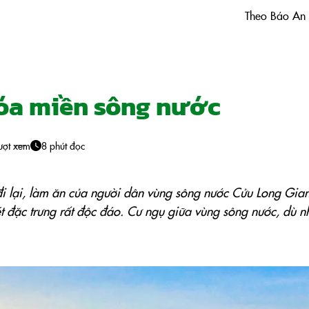
Theo Báo An
hóa miền sông nước
ượt xem
8 phút đọc
đi lại, làm ăn của người dân vùng sông nước Cửu Long Gian
 đặc trưng rất độc đáo. Cư ngụ giữa vùng sông nước, dù n