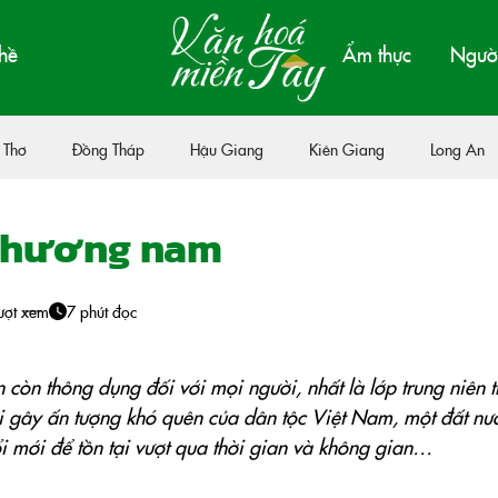
hề
Ẩm thực
Người
 Thơ
Đồng Tháp
Hậu Giang
Kiên Giang
Long An
 phương nam
ượt xem
7 phút đọc
n còn thông dụng đối với mọi người, nhất là lớp trung niên t
ời gây ấn tượng khó quên của dân tộc Việt Nam, một đất nư
ổi mới để tồn tại vượt qua thời gian và không gian…