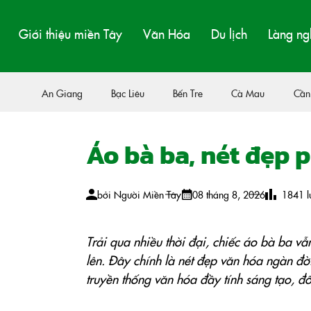
Giới thiệu miền Tây
Văn Hóa
Du lịch
Làng ng
An Giang
Bạc Liêu
Bến Tre
Cà Mau
Cần
Áo bà ba, nét đẹp
bởi
Người Miền Tây
08 tháng 8, 2026
1841
l
Trải qua nhiều thời đại, chiếc áo bà ba vẫ
lên. Đây chính là nét đẹp văn hóa ngàn đ
truyền thống văn hóa đầy tính sáng tạo, đ