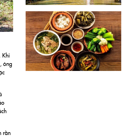
. Khi
ờ, ông
ặc
á
ảo
ách
n rằn