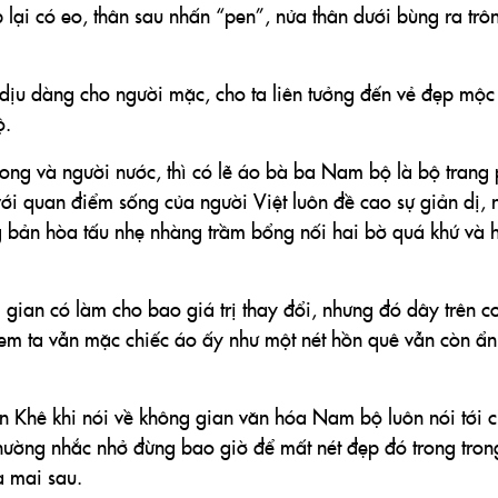
p lại có eo, thân sau nhấn “pen”, nửa thân dưới bùng ra trô
ịu dàng cho người mặc, cho ta liên tưởng đến vẻ đẹp mộc
ộ.
rong và người nước, thì có lẽ áo bà ba Nam bộ là bộ trang
ới quan điểm sống của người Việt luôn đề cao sự giản dị, 
g bản hòa tấu nhẹ nhàng trầm bổng nối hai bờ quá khứ và 
 gian có làm cho bao giá trị thay đổi, nhưng đó dây trên c
 em ta vẫn mặc chiếc áo ấy như một nét hồn quê vẫn còn ẩn
 Khê khi nói về không gian văn hóa Nam bộ luôn nói tới c
hường nhắc nhở đừng bao giờ để mất nét đẹp đó trong tron
 mai sau.