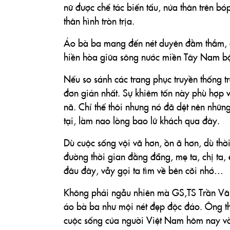
nữ được chế tác biến tấu, nửa thân trên bó
thân hình tròn trịa.
Áo bà ba mang đến nét duyên đằm thắm, d
hiền hòa giữa sông nước miền Tây Nam b
Nếu so sánh các trang phục truyền thống t
đơn giản nhất. Sự khiêm tốn này phù hợp v
nã. Chỉ thế thôi nhưng nó đã dệt nên nhữn
tại, làm nao lòng bao lữ khách qua đây.
Dù cuộc sống vội vã hơn, ồn ã hơn, dù thời
đường thời gian đằng đẵng, mẹ ta, chị ta,
đâu đây, vẫy gọi ta tìm về bên cõi nhớ…
Không phải ngẫu nhiên mà GS,TS Trần Văn
áo bà ba như mội nét đẹp độc đáo. Ông t
cuộc sống của người Việt Nam hôm nay và