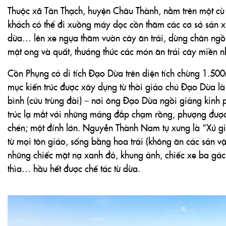
Cồn Phụng có di tích Đạo Dừa trên diện tích chừng 1.50
mục kiến trúc được xây dựng từ thời giáo chủ Đạo Dừa 
bình (cửu trùng đài) – nơi ông Đạo Dừa ngồi giảng kinh 
trúc lạ mắt với những mảng đắp chạm rồng, phượng đượ
chén; một đỉnh lớn. Nguyễn Thành Nam tự xưng là “Xứ gi
từ mọi tôn giáo, sống bằng hoa trái (không ăn các sản vậ
những chiếc mặt nạ xanh đỏ, khung ảnh, chiếc xe ba gá
thìa… hầu hết được chế tác từ dừa.