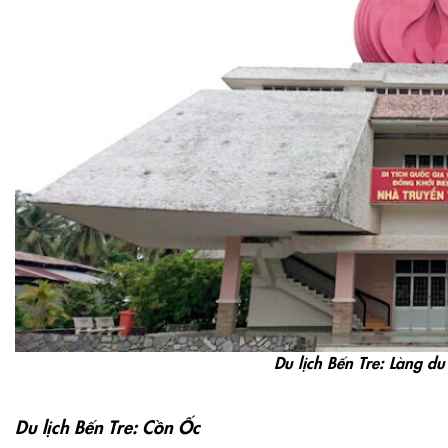
Du lịch Bến Tre: Làng du
Du lịch Bến Tre: Cồn Ốc
Cồn Ốc cách thị xã Bến Tre khoảng hơn 10km có chiều dà
trên sông Hàm Luông. Từ một cồn nhỏ, thấp ban đầu, có 
nền phù sa và sinh sôi nảy nở nhanh chóng, trở thành mộ
cồn mang tên Cồn Ốc. Vào khoảng đầu thế kỷ XIX, Cồn Ố
thời kỳ kháng chiến, nhiều gia đình ở Cồn Ốc đã nuôi g