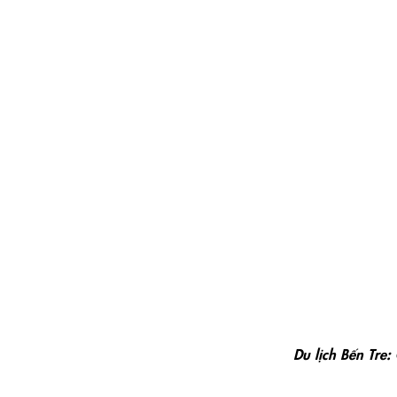
Du lịch Bến Tre:
Du lịch Bến Tre: Cồn Qui
Đây là một cồn đất rộng 65ha, nằm trên sông Tiền Gian
Châu Thành, tỉnh Bến Tre, cách trung tâm thị xã Bến Tre
trồng cây ăn trái như: sa-pô-chê, nhãn, bưởi…Dạo chơi 