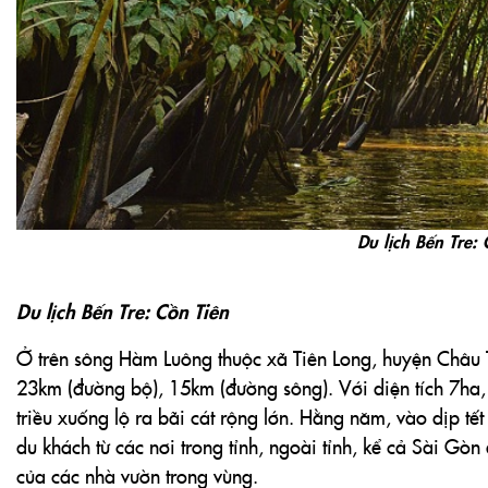
Du lịch Bến Tre:
Du lịch Bến Tre: Cồn Tiên
Ở trên sông Hàm Luông thuộc xã Tiên Long, huyện Châu Th
23km (đường bộ), 15km (đường sông). Với diện tích 7ha,
triều xuống lộ ra bãi cát rộng lớn. Hằng năm, vào dịp t
du khách từ các nơi trong tỉnh, ngoài tỉnh, kể cả Sài Gòn 
của các nhà vườn trong vùng.