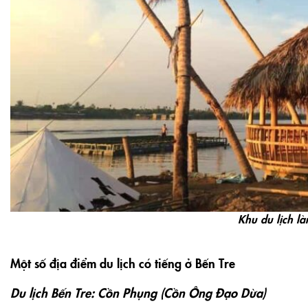
Khu du lịch là
Một số địa điểm du lịch có tiếng ở Bến Tre
Du lịch Bến Tre: Cồn Phụng (Cồn Ông Đạo Dừa)
Thuộc xã Tân Thạch, huyện Châu Thành, nằm trên một cù 
khách có thể đi xuồng máy dọc cồn thăm các cơ sở sản xuấ
dừa… lên xe ngựa thăm vườn cây ăn trái, dừng chân ngồi
mật ong và quất, thưởng thức các món ăn trái cây miền nh