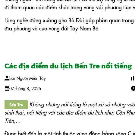
Các địa điểm du lịch Bến Tre nổi tiếng
bởi
Người Miền Tây
07 tháng 8, 2026
Không những nổi tiếng là một xứ sở những vườn 
Bến Tre
sinh thái, nổi tiếng với các địa điểm du lịch như: Cồn
Tiên,…
Được biết đến là một tỉnh thuộc vùng đồng bằng sông Cửu 
nông nghiệp lúc nước, đồng thời là vùng đất có nhiều loại
chôm chôm, măng cụt, mãng cầu, vú sữa… Hơn thế nữa Bến
du lịch sinh thái, bởi ở đó còn giữ được nét nguyên sơ củ
lành trong màu xanh của những vườn dừa, vườn cây trái r